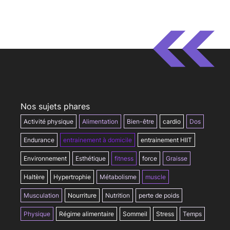
Nos sujets phares
Activité physique
Alimentation
Bien-être
cardio
Dos
Endurance
entrainement à domicile
entrainement HIIT
Environnement
Esthétique
fitness
force
Graisse
Haltère
Hypertrophie
Métabolisme
muscle
Musculation
Nourriture
Nutrition
perte de poids
Physique
Régime alimentaire
Sommeil
Stress
Temps