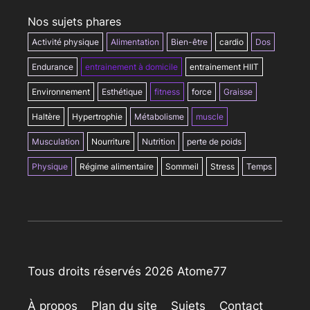
Nos sujets phares
Activité physique
Alimentation
Bien-être
cardio
Dos
Endurance
entrainement à domicile
entrainement HIIT
Environnement
Esthétique
fitness
force
Graisse
Haltère
Hypertrophie
Métabolisme
muscle
Musculation
Nourriture
Nutrition
perte de poids
Physique
Régime alimentaire
Sommeil
Stress
Temps
Tous droits réservés 2026 Atome77
À propos
Plan du site
Sujets
Contact