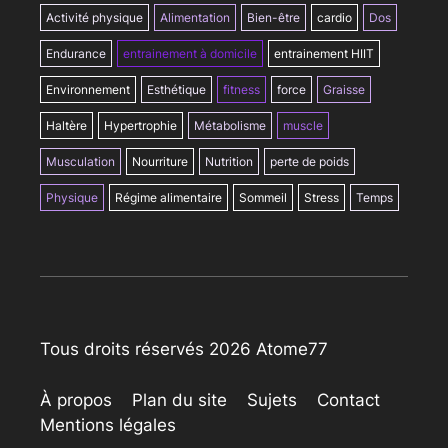
Activité physique
Alimentation
Bien-être
cardio
Dos
Endurance
entrainement à domicile
entrainement HIIT
Environnement
Esthétique
fitness
force
Graisse
Haltère
Hypertrophie
Métabolisme
muscle
Musculation
Nourriture
Nutrition
perte de poids
Physique
Régime alimentaire
Sommeil
Stress
Temps
Tous droits réservés 2026 Atome77
À propos
Plan du site
Sujets
Contact
Mentions légales