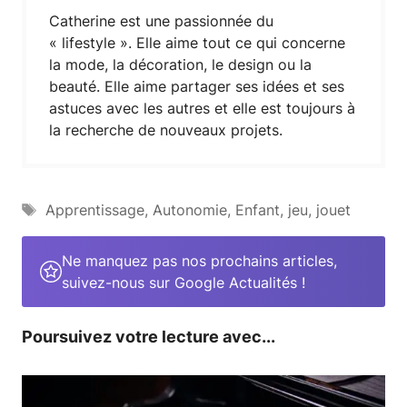
Catherine est une passionnée du
« lifestyle ». Elle aime tout ce qui concerne
la mode, la décoration, le design ou la
beauté. Elle aime partager ses idées et ses
astuces avec les autres et elle est toujours à
la recherche de nouveaux projets.
Étiquettes
Apprentissage
,
Autonomie
,
Enfant
,
jeu
,
jouet
Ne manquez pas nos prochains articles,
suivez-nous sur Google Actualités !
Poursuivez votre lecture avec...