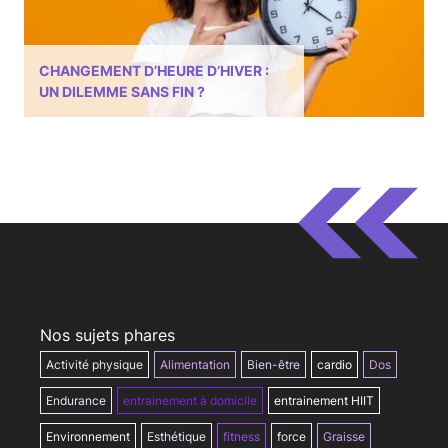
CHANGEMENT D’HEURE D’HIVER :
UN DILEMME SANS FIN ?
Nos sujets phares
Activité physique
Alimentation
Bien-être
cardio
Dos
Endurance
entrainement à domicile
entrainement HIIT
Environnement
Esthétique
fitness
force
Graisse