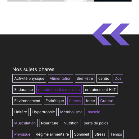
Nos sujets phares
Activité physique
Alimentation
Bien-être
cardio
Dos
Endurance
entrainement à domicile
entrainement HIIT
Environnement
Esthétique
fitness
force
Graisse
Haltère
Hypertrophie
Métabolisme
muscle
Musculation
Nourriture
Nutrition
perte de poids
Physique
Régime alimentaire
Sommeil
Stress
Temps