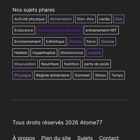
Nos sujets phares
Activité physique
Alimentation
Bien-être
cardio
Dos
Endurance
entrainement à domicile
entrainement HIIT
Environnement
Esthétique
fitness
force
Graisse
Haltère
Hypertrophie
Métabolisme
muscle
Musculation
Nourriture
Nutrition
perte de poids
Physique
Régime alimentaire
Sommeil
Stress
Temps
Tous droits réservés 2026 Atome77
À propos
Plan du site
Sujets
Contact