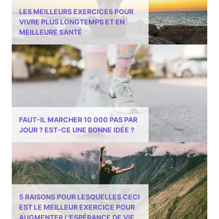
LES MEILLEURS EXERCICES POUR
VIVRE PLUS LONGTEMPS ET EN
MEILLEURE SANTÉ
FAUT-IL MARCHER 10 000 PAS PAR
JOUR ? EST-CE UNE BONNE IDÉE ?
5 RAISONS POUR LESQUELLES CECI
EST LE MEILLEUR EXERCICE POUR
AUGMENTER L’ESPÉRANCE DE VIE