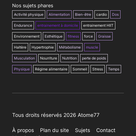
Nos sujets phares
Activité physique
Alimentation
Bien-être
cardio
Dos
Endurance
entrainement à domicile
entrainement HIIT
Environnement
Esthétique
fitness
force
Graisse
Haltère
Hypertrophie
Métabolisme
muscle
Musculation
Nourriture
Nutrition
perte de poids
Physique
Régime alimentaire
Sommeil
Stress
Temps
Tous droits réservés 2026 Atome77
À propos
Plan du site
Sujets
Contact