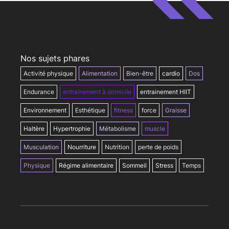
Nos sujets phares
Activité physique
Alimentation
Bien-être
cardio
Dos
Endurance
entrainement à domicile
entrainement HIIT
Environnement
Esthétique
fitness
force
Graisse
Haltère
Hypertrophie
Métabolisme
muscle
Musculation
Nourriture
Nutrition
perte de poids
Physique
Régime alimentaire
Sommeil
Stress
Temps