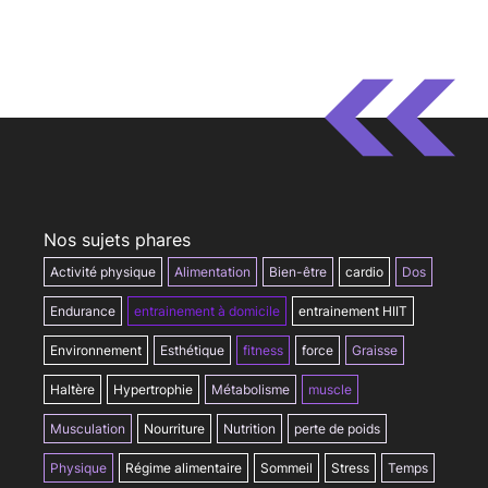
Nos sujets phares
Activité physique
Alimentation
Bien-être
cardio
Dos
Endurance
entrainement à domicile
entrainement HIIT
Environnement
Esthétique
fitness
force
Graisse
Haltère
Hypertrophie
Métabolisme
muscle
Musculation
Nourriture
Nutrition
perte de poids
Physique
Régime alimentaire
Sommeil
Stress
Temps