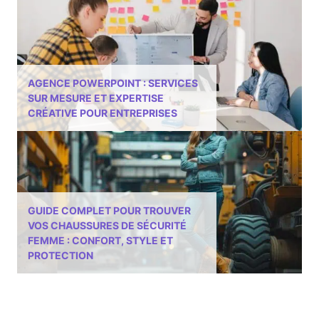
AGENCE POWERPOINT : SERVICES
SUR MESURE ET EXPERTISE
CRÉATIVE POUR ENTREPRISES
GUIDE COMPLET POUR TROUVER
VOS CHAUSSURES DE SÉCURITÉ
FEMME : CONFORT, STYLE ET
PROTECTION