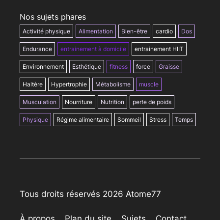
Nos sujets phares
Activité physique
Alimentation
Bien-être
cardio
Dos
Endurance
entrainement à domicile
entrainement HIIT
Environnement
Esthétique
fitness
force
Graisse
Haltère
Hypertrophie
Métabolisme
muscle
Musculation
Nourriture
Nutrition
perte de poids
Physique
Régime alimentaire
Sommeil
Stress
Temps
Tous droits réservés 2026 Atome77
À propos
Plan du site
Sujets
Contact