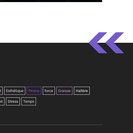
t
Esthétique
fitness
force
Graisse
Haltère
il
Stress
Temps