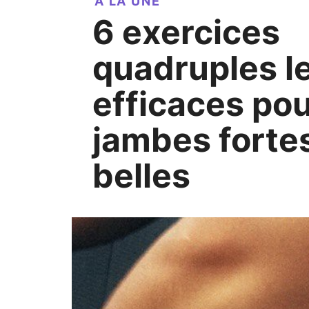
A LA UNE
6 exercices
quadruples l
efficaces po
jambes fortes
belles