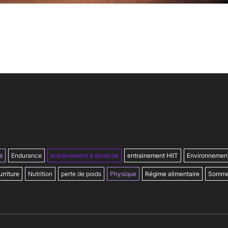
s
Endurance
entrainement à domicile
entrainement HIIT
Environnemen
rriture
Nutrition
perte de poids
Physique
Régime alimentaire
Somme