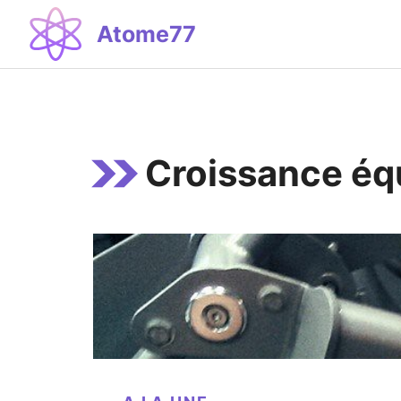
Aller
Atome77
au
contenu
Croissance équ