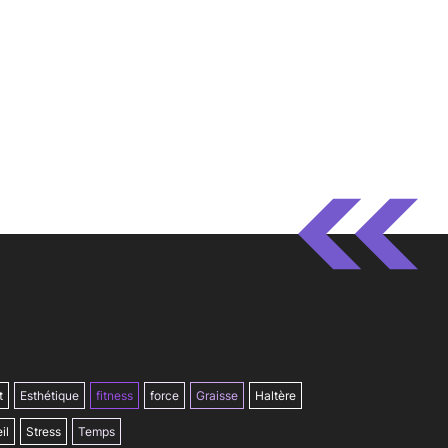
t
Esthétique
fitness
force
Graisse
Haltère
il
Stress
Temps