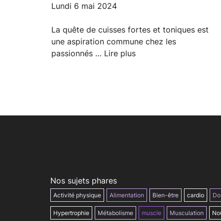
lundi 6 mai 2024
La quête de cuisses fortes et toniques est
une aspiration commune chez les
passionnés …
Lire plus
Nos sujets phares
Activité physique
Alimentation
Bien-être
cardio
Do
Hypertrophie
Métabolisme
muscle
Musculation
Nou