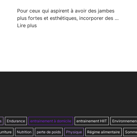
Pour ceux qui aspirent à avoir des jambes
plus fortes et esthétiques, incorporer des …
Lire plus
s
Endurance
entrainement à domicile
entrainement HIIT
Environnemen
rriture
Nutrition
perte de poids
Physique
Régime alimentaire
Somme