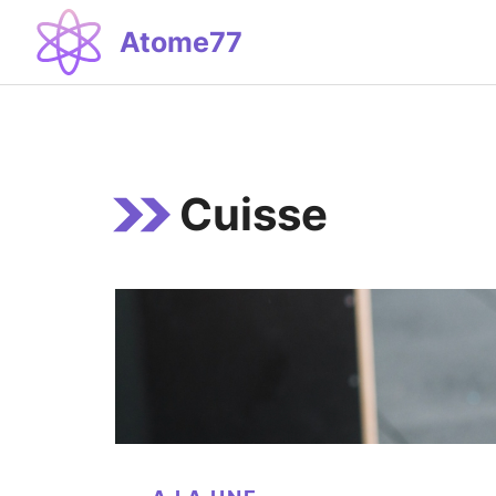
Aller
Atome77
au
contenu
Cuisse