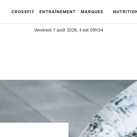
CROSSFIT
ENTRAÎNEMENT
MARQUES
NUTRITIO
Automatically
Hierarchic
Categories
Vendredi 7 août 2026, il est 09h34
in
Menu
-
Version
2.1.0
|
Author:
Atakan
Au
|
Docs:
https://atakanau.blogspot.com/2021/01/automatic-
category-
menu-