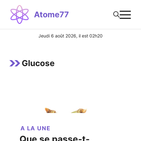
Aller
M
au
Atome77
contenu
Jeudi 6 août 2026, il est 02h20
Glucose
A LA UNE
Que se passe-t-