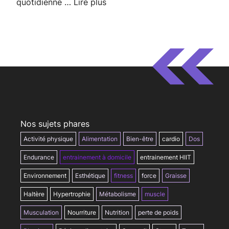
quotidienne …
Lire plus
Nos sujets phares
Activité physique
Alimentation
Bien-être
cardio
Dos
Endurance
entrainement à domicile
entrainement HIIT
Environnement
Esthétique
fitness
force
Graisse
Haltère
Hypertrophie
Métabolisme
muscle
Musculation
Nourriture
Nutrition
perte de poids