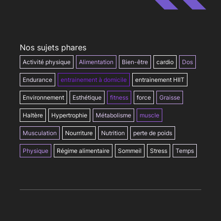
Nos sujets phares
Activité physique
Alimentation
Bien-être
cardio
Dos
Endurance
entrainement à domicile
entrainement HIIT
Environnement
Esthétique
fitness
force
Graisse
Haltère
Hypertrophie
Métabolisme
muscle
Musculation
Nourriture
Nutrition
perte de poids
Physique
Régime alimentaire
Sommeil
Stress
Temps