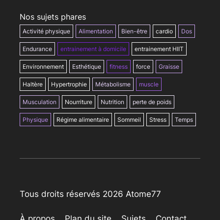
Nos sujets phares
Activité physique
Alimentation
Bien-être
cardio
Dos
Endurance
entrainement à domicile
entrainement HIIT
Environnement
Esthétique
fitness
force
Graisse
Haltère
Hypertrophie
Métabolisme
muscle
Musculation
Nourriture
Nutrition
perte de poids
Physique
Régime alimentaire
Sommeil
Stress
Temps
Tous droits réservés 2026 Atome77
À propos
Plan du site
Sujets
Contact