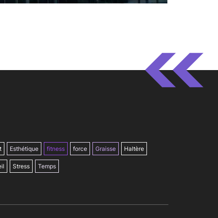
t
Esthétique
fitness
force
Graisse
Haltère
il
Stress
Temps