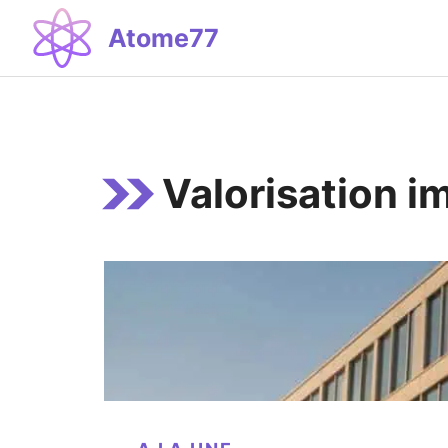
Aller
Atome77
au
contenu
Valorisation i