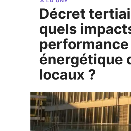
A LA UNE
Décret tertiaire :
quels impacts
performance
énergétique 
locaux ?