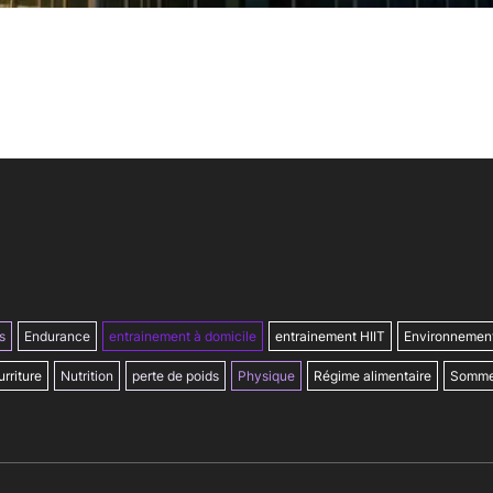
s
Endurance
entrainement à domicile
entrainement HIIT
Environnemen
rriture
Nutrition
perte de poids
Physique
Régime alimentaire
Somme