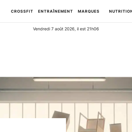
CROSSFIT
ENTRAÎNEMENT
MARQUES
NUTRITIO
Automatically
Hierarchic
Categories
Vendredi 7 août 2026, il est 21h06
in
Menu
-
Version
2.1.0
|
Author:
Atakan
Au
|
Docs:
https://atakanau.blogspot.com/2021/01/automatic-
category-
menu-