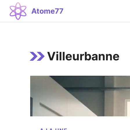
Aller
Atome77
au
contenu
Villeurbanne