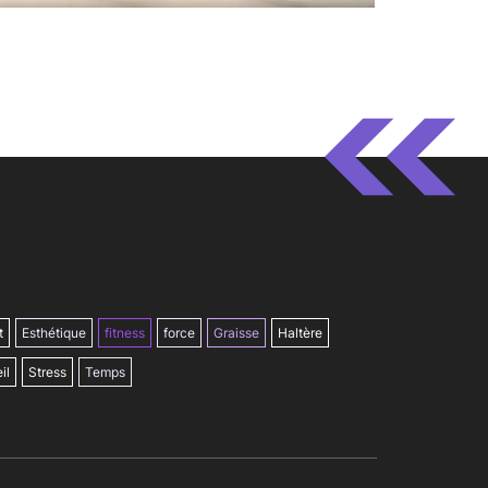
t
Esthétique
fitness
force
Graisse
Haltère
il
Stress
Temps