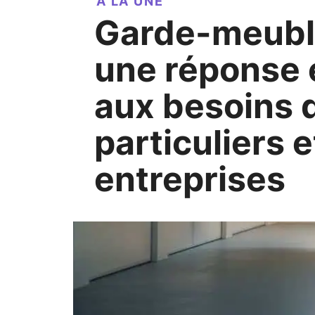
A LA UNE
Garde-meuble à Lyon,
une réponse 
aux besoins 
particuliers 
entreprises