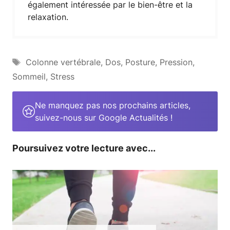
également intéressée par le bien-être et la
relaxation.
Étiquettes
Colonne vertébrale
,
Dos
,
Posture
,
Pression
,
Sommeil
,
Stress
Ne manquez pas nos prochains articles,
suivez-nous sur Google Actualités !
Poursuivez votre lecture avec...