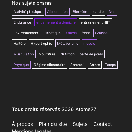
Nos sujets phares
Activité physique
Alimentation
Bien-être
cardio
Dos
Endurance
entrainement à domicile
entrainement HIIT
Environnement
Esthétique
fitness
force
Graisse
Haltère
Hypertrophie
Métabolisme
muscle
Musculation
Nourriture
Nutrition
perte de poids
Physique
Régime alimentaire
Sommeil
Stress
Temps
Tous droits réservés 2026 Atome77
À propos
Plan du site
Sujets
Contact
Mentions légales