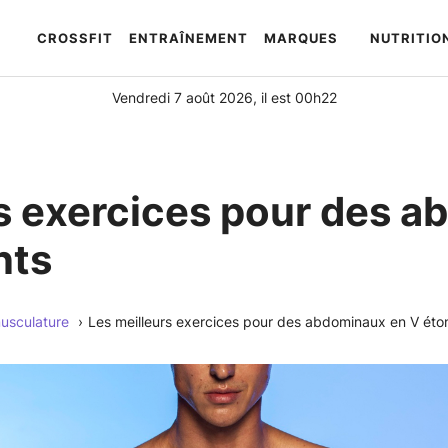
CROSSFIT
ENTRAÎNEMENT
MARQUES
NUTRITIO
Automatically
Hierarchic
Categories
Vendredi 7 août 2026, il est 00h22
in
Menu
-
Version
rs exercices pour des 
2.1.0
|
nts
Author:
Atakan
Au
usculature
Les meilleurs exercices pour des abdominaux en V éto
|
Docs:
https://atakanau.blogspot.com/2021/01/automatic-
category-
menu-