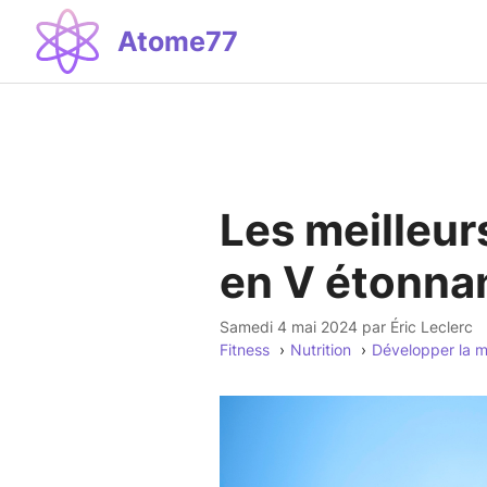
Aller
Atome77
au
contenu
Les meilleu
en V étonna
samedi 4 mai 2024
par
Éric Leclerc
Fitness
Nutrition
Développer la m