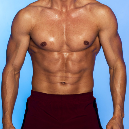
wp-
plugin.html
|
Active
Theme:
GeneratePress
Child
(template)
|
Parent
Theme:
GeneratePress
(generatepress)