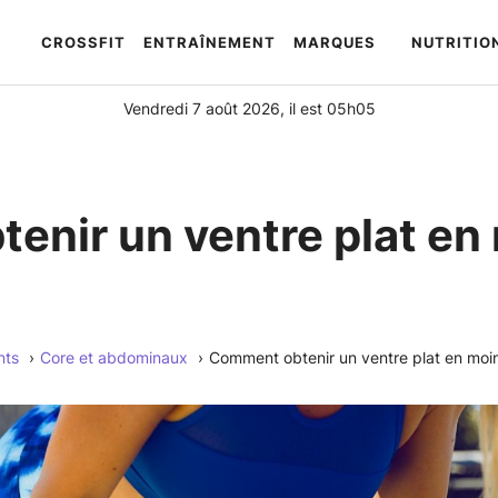
CROSSFIT
ENTRAÎNEMENT
MARQUES
NUTRITIO
Automatically
Hierarchic
Categories
Vendredi 7 août 2026, il est 05h05
in
Menu
-
Version
enir un ventre plat en
2.1.0
|
Author:
Atakan
Au
nts
Core et abdominaux
Comment obtenir un ventre plat en moin
|
Docs:
https://atakanau.blogspot.com/2021/01/automatic-
category-
menu-