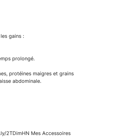
es gains :
emps prolongé.
umes, protéines maigres et grains
graisse abdominale.
it.ly/2TDimHN Mes Accessoires