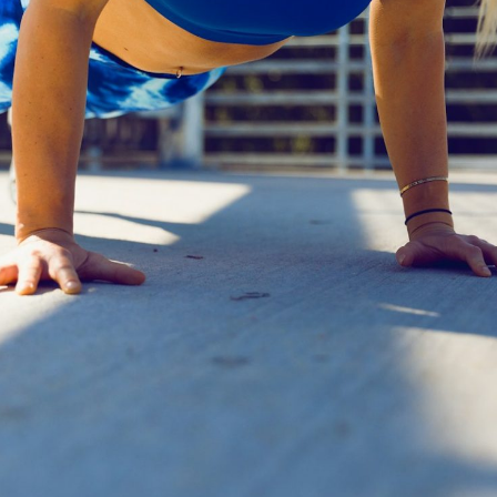
wp-
plugin.html
|
Active
Theme:
GeneratePress
Child
(template)
|
Parent
Theme:
GeneratePress
(generatepress)