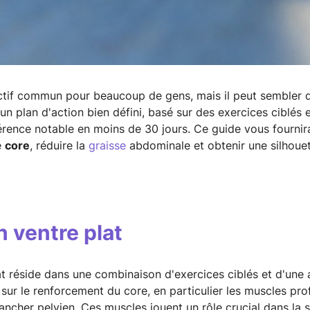
tif commun pour beaucoup de gens, mais il peut sembler dif
n plan d'action bien défini, basé sur des exercices ciblés 
érence notable en moins de 30 jours. Ce guide vous fournira
e
core
, réduire la
graisse
abdominale et obtenir une silhouett
n ventre plat
at réside dans une combinaison d'exercices ciblés et d'une
sur le renforcement du core, en particulier les muscles pro
ncher pelvien. Ces muscles jouent un rôle crucial dans la st