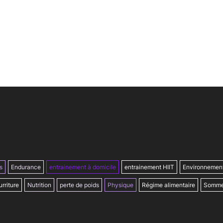
s
Endurance
entrainement à domicile
entrainement HIIT
Environnemen
rriture
Nutrition
perte de poids
Physique
Régime alimentaire
Somme