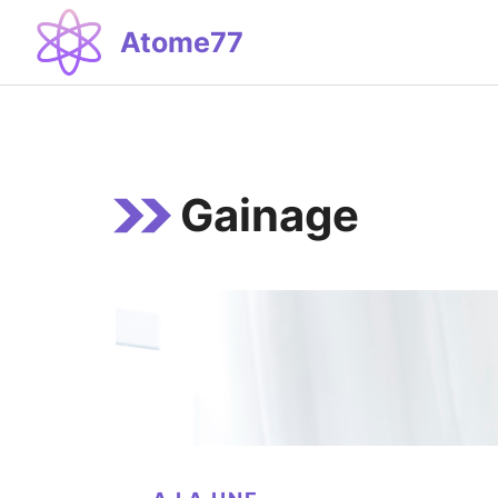
Aller
Atome77
au
contenu
Gainage