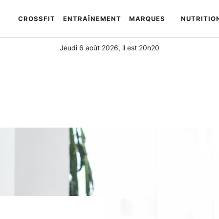
CROSSFIT
ENTRAÎNEMENT
MARQUES
NUTRITIO
Automatically
Hierarchic
Categories
Jeudi 6 août 2026, il est 20h20
in
Menu
-
Version
2.1.0
|
Author:
Atakan
Au
|
Docs:
https://atakanau.blogspot.com/2021/01/automatic-
category-
menu-