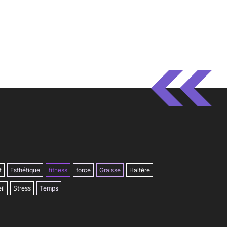
t
Esthétique
fitness
force
Graisse
Haltère
il
Stress
Temps