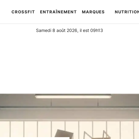
CROSSFIT
ENTRAÎNEMENT
MARQUES
NUTRITIO
Automatically
Hierarchic
Categories
Samedi 8 août 2026, il est 09h13
in
Menu
-
Version
2.1.0
|
Author:
Atakan
Au
|
Docs:
https://atakanau.blogspot.com/2021/01/automatic-
category-
menu-