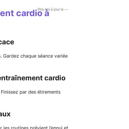
—
ent cardio à
cace
es. Gardez chaque séance variée
entraînement cardio
 Finissez par des étirements
eaux
 les routines prévient l’ennui et