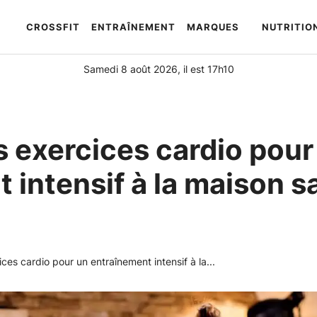
CROSSFIT
ENTRAÎNEMENT
MARQUES
NUTRITIO
Automatically
Hierarchic
Categories
Samedi 8 août 2026, il est 17h10
in
Menu
-
Version
s exercices cardio pour
2.1.0
|
 intensif à la maison s
Author:
Atakan
Au
|
Docs:
ices cardio pour un entraînement intensif à la...
https://atakanau.blogspot.com/2021/01/automatic-
category-
menu-