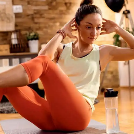
wp-
plugin.html
|
Active
Theme:
GeneratePress
Child
(template)
|
Parent
Theme:
GeneratePress
(generatepress)