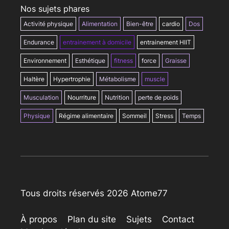
Nos sujets phares
Activité physique
Alimentation
Bien-être
cardio
Dos
Endurance
entrainement à domicile
entrainement HIIT
Environnement
Esthétique
fitness
force
Graisse
Haltère
Hypertrophie
Métabolisme
muscle
Musculation
Nourriture
Nutrition
perte de poids
Physique
Régime alimentaire
Sommeil
Stress
Temps
Tous droits réservés 2026 Atome77
À propos
Plan du site
Sujets
Contact