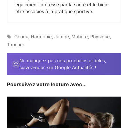
également intéressé par la santé et le bien-
être associés à la pratique sportive.
Étiquettes
Genou
,
Harmonie
,
Jambe
,
Matière
,
Physique
,
Toucher
Ne manquez pas nos prochains articles,
suivez-nous sur Google Actualités !
Poursuivez votre lecture avec...