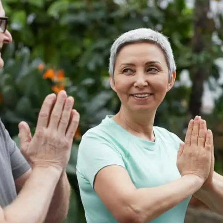
wp-
plugin.html
|
Active
Theme:
GeneratePress
Child
(template)
|
Parent
Theme:
GeneratePress
(generatepress)