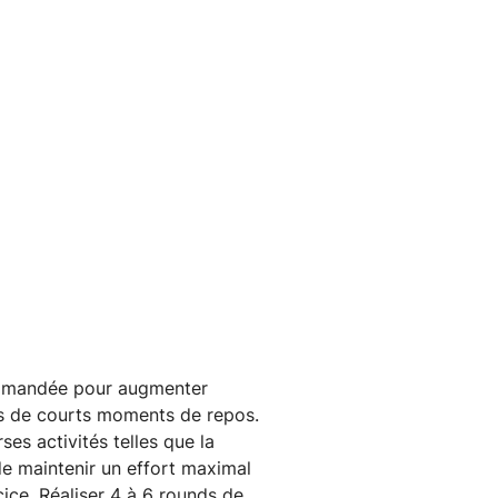
commandée pour augmenter
ies de courts moments de repos.
es activités telles que la
 de maintenir un effort maximal
cice. Réaliser 4 à 6 rounds de