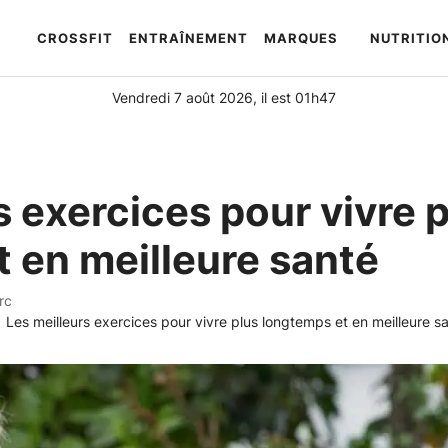
CROSSFIT
ENTRAÎNEMENT
MARQUES
NUTRITIO
Automatically
Hierarchic
Categories
Vendredi 7 août 2026, il est 01h47
in
Menu
-
Version
s exercices pour vivre 
2.1.0
|
 en meilleure santé
Author:
Atakan
rc
Au
Les meilleurs exercices pour vivre plus longtemps et en meilleure s
|
Docs:
https://atakanau.blogspot.com/2021/01/automatic-
category-
menu-