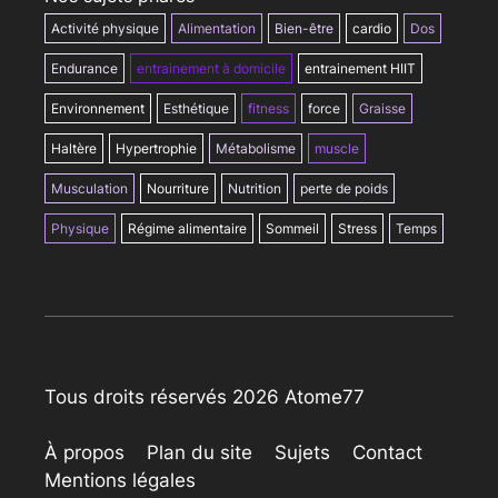
Activité physique
Alimentation
Bien-être
cardio
Dos
Endurance
entrainement à domicile
entrainement HIIT
Environnement
Esthétique
fitness
force
Graisse
Haltère
Hypertrophie
Métabolisme
muscle
Musculation
Nourriture
Nutrition
perte de poids
Physique
Régime alimentaire
Sommeil
Stress
Temps
Tous droits réservés 2026 Atome77
À propos
Plan du site
Sujets
Contact
Mentions légales