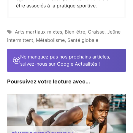
être associés à la pratique sportive.
Étiquettes
Arts martiaux mixtes
,
Bien-être
,
Graisse
,
Jeûne
intermittent
,
Métabolisme
,
Santé globale
Ne manquez pas nos prochains articles,
suivez-nous sur Google Actualités !
Poursuivez votre lecture avec...