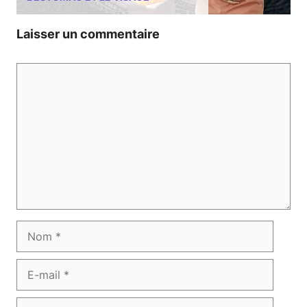
Laisser un commentaire
Commentaire
Nom
E-
mail
Site