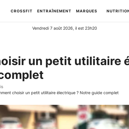
CROSSFIT
ENTRAÎNEMENT
MARQUES
NUTRITIO
Automatically
Hierarchic
Categories
Vendredi 7 août 2026, il est 23h20
in
Menu
-
Version
ir un petit utilitaire 
2.1.0
|
 complet
Author:
Atakan
is
Au
ment choisir un petit utilitaire électrique ? Notre guide complet
|
Docs:
https://atakanau.blogspot.com/2021/01/automatic-
category-
menu-