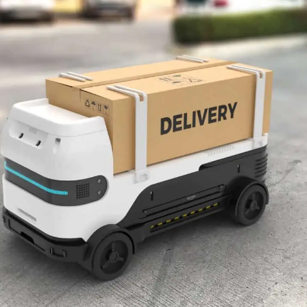
wp-
plugin.html
|
Active
Theme:
GeneratePress
Child
(template)
|
Parent
Theme:
GeneratePress
(generatepress)