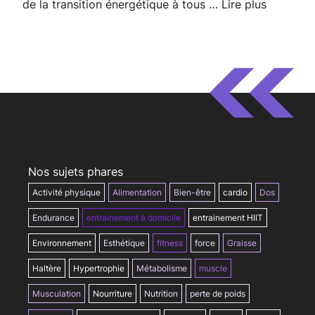
de la transition énergétique à tous …
Lire plus
Nos sujets phares
Activité physique
Alimentation
Bien-être
cardio
Dos
Endurance
entrainement à domicile
entrainement HIIT
Environnement
Esthétique
fitness
force
Graisse
Haltère
Hypertrophie
Métabolisme
muscle
Musculation
Nourriture
Nutrition
perte de poids