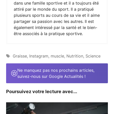
dans une famille sportive et il a toujours été
attiré par le monde du sport. Il a pratiqué
plusieurs sports au cours de sa vie et il aime
partager sa passion avec les autres. Il est
également intéressé par la santé et le bien-
être associés à la pratique sportive.
Étiquettes
Graisse
,
Instagram
,
muscle
,
Nutrition
,
Science
Ne manquez pas nos prochains articles,
suivez-nous sur Google Actualités !
Poursuivez votre lecture avec...