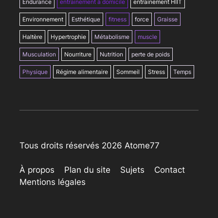
Endurance
entrainement à domicile
entrainement HIIT
Environnement
Esthétique
fitness
force
Graisse
Haltère
Hypertrophie
Métabolisme
muscle
Musculation
Nourriture
Nutrition
perte de poids
Physique
Régime alimentaire
Sommeil
Stress
Temps
Tous droits réservés 2026 Atome77
À propos
Plan du site
Sujets
Contact
Mentions légales