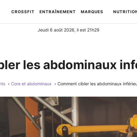
CROSSFIT
ENTRAÎNEMENT
MARQUES
NUTRITIO
Automatically
Hierarchic
Categories
Jeudi 6 août 2026, il est 21h29
in
Menu
-
Version
ler les abdominaux inf
2.1.0
|
Author:
nts
Core et abdominaux
Comment cibler les abdominaux inférie
Atakan
Au
|
Docs:
https://atakanau.blogspot.com/2021/01/automatic-
category-
menu-