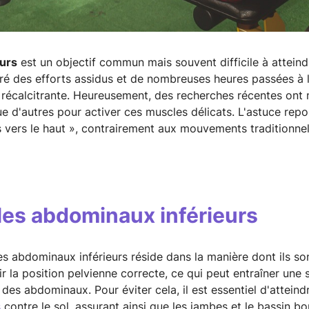
urs
est un objectif commun mais souvent difficile à attein
 des efforts assidus et de nombreuses heures passées à l
 récalcitrante. Heureusement, des recherches récentes ont 
e d'autres pour activer ces muscles délicats. L'astuce repo
vers le haut », contrairement aux mouvements traditionnels
les abdominaux inférieurs
les abdominaux inférieurs réside dans la manière dont ils so
 la position pelvienne correcte, ce qui peut entraîner une s
 des abdominaux. Pour éviter cela, il est essentiel d'atteind
s
contre le sol, assurant ainsi que les jambes et le bassin 