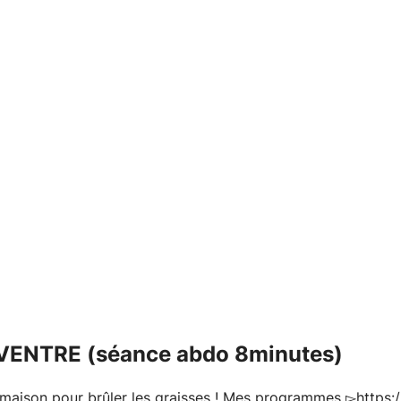
VENTRE (séance abdo 8minutes)
 maison pour brûler les graisses ! Mes programmes ▻https