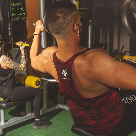
wp-
plugin.html
|
Active
Theme:
GeneratePress
Child
(template)
|
Parent
Theme:
GeneratePress
(generatepress)